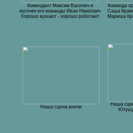
Комендант Максим Василич и
Команда ор
кусочек его команды Иван Николаич
Саша Крама
Хорошо кушают - хорошо работают
Мариша Кр
Наша сце
Наша сцена вночи
Ютушу