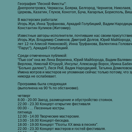
География "Лесной Фиесты":
Днепропетровск, Черкассы, Боярка, Белгород, Чернигов, Николаев,
Церковь, Казатин, Глухов, Конотоп, Буча, Кагарлык, Борисполь, Ви
В мастерских работали:
Игорь Жук, Инна Труфанова, Аркадий Голубицкий, Вадим Народицки
Константин Куликов (Житомир).
Известные авторы-исполнители, почтившие нас своим присутстви
Игорь Жук, Владимир Семенов, Дмитрий Долгов, Юрий Майборода, 
лет 12-ти Алисой Никоновой), Инна Труфанова, Валентина Голова
"Парус"), Аркадий Голубицкий.
Среди отмеченных публикой:
"Пью сок" она же Лена Веригина, Юрий Майборода, Вадим Валявин
Верлока, Николай Ютушуй, Инсульт, Александр Ворох, Ирина Бабе
"Больно далеко"), Леся Рой, Вадик Народицкий, Татьяна Домиловск
Имена мэтров и мастеров не упоминаю сейчас только потому, что 
никогда не ослабевает.
Программа была следующая
(выполнена на 90 % по обстановке).
четверг
8.00 - 20.00 Заезд, размещение и обустройство стоянок.
22.00 - 23.30 Концерт-открытие фестиваля
00.00 - … Песенные костры.
пятница
12.00 - 14.00 Творческие мастерские.
13.00 - 16.00 Концерт-беседка.
18.00 - 19.00 Концерт "Поэты ХХ века в песнях".
22.00 - 23.30 Концерт мастеров и гостей фестиваля.