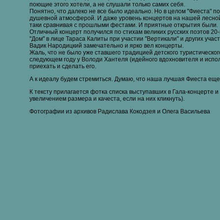
поющие этого хотели, а не слушали только самих себя.
Понятно, что далеко не все было идеально. Но в целом "Фиеста" п
душевной атмосферой. И даже уровень концертов на нашей лесной
таки сравнивая с прошлыми фестами. И приятные открытия были.
Отличный концерт получился по стихам великих русских поэтов 20-
"Дом" в лице Тараса Калиты при участии "Вертикали" и других учас
Вадик Народицкий замечательно и ярко вел концерты.
Жаль, что не было уже ставшего традицией детского туристическог
следующем году у Володи Хантеля (идейного вдохновителя и испо
приехать и сделать его.
А к идеалу будем стремиться. Думаю, что наша лучшая Фиеста еще
К тексту прилагается фотка списка выступавших в Гала-концерте и
увеличением размера и качеста, если на них кликнуть).
Фотографии из архивов Радислава Кокодзея и Олега Васильева