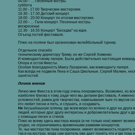
00.00 - … Песенные костры.
суббота
11.00 - 17.00 Творческие мастерские.
16.30 - 17.30 Детский концерт.
18.00 - 20.00 Концерт по итогам мастерских.
22.00 - … Гала-концерт. Песенные костры.
воскресенье
12.30 - 16.55 Концерт "Беседка" на каре.
Отъезд гостей фестиваля.
Плюс на поляне был организован волейбольный турнир.
Отдельное спасибо
техническому директору Тряму, он же Сергей Хоменко.
И комендантскому лагерю. Была действительно настоящая команда.
Опора и остов Фиесты.
Особая благодарность Максу Лазаренко, как коменданту лагеря.
Как всегда не подвели Лена и Саша Школьные, Сергей Малкин, нес
занятостей.
Личное мнение
Лично мне Фиеста в этом году очень понравилась. Возможно, из вс
наиболее близка к тому, ради чего мы делаем фестиваль. А именно:
условностей, рамок для творчества, навязывания чьих-то вкусов со
кто любит песни и петь, и слушать, и создавать.
Не
бесшабашную гулянку, где всем море по колено и друг на друга 
людей, которые друг другу интересны и доброжелательны друг к др
с помощью песен и стихов.
Плюс ко всему здесь мастера жанра (и не только они) имеют возмо
угодно, не ограничиваясь временными рамками концертов.
Те, чье мастерство пока поскромнее, имеют возможность поднять св
так и на кострах, когда сам зритель уже дает понять что и где пока