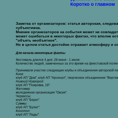
Коротко о главном
Заметка от организаторов: статья авторская, следов
субъективна.
Мнение организаторов на события может не совпадат
может ошибаться в некоторых фактах, что вполне ес
"объять необъятное".
Но в целом статья достойно отражает атмосферу и с
Для начала некоторые факты
Фестиваль длился 4 дня: 28 июня - 1 июля.
Количество людей, замеченных за это время на фиестовской полян
Принимали участие следующие клубы и объединения авторской пе
Киев:
клуб АП "Дом", клуб АП "Арсенал", творческое объединение "Вертик
Нижний Новгород:
клуб АП "Покровка, 18".
Житомир:
молодежная организация "Оксия".
Черкассы:
клуб АП "Берег".
Суммы:
клуб АП "Булат".
Конотоп:
клуб АП "Лады".