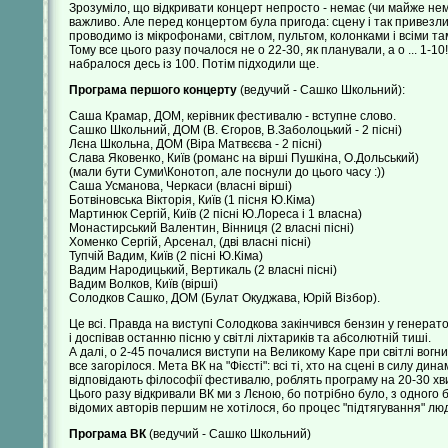
Зрозуміло, що відкривати концерт непросто - немає (чи майже нема
важливо. Але перед концертом була пригода: сцену і так привезли 
проводимо із мікрофонами, світлом, пультом, колонками і всіми там
Тому все цього разу почалося не о 22-30, як планували, а о ... 1-10
набралося десь із 100. Потім підходили ще.
Програма першого концерту
(ведучий - Сашко Школьний):
Саша Крамар, ДОМ, керівник фестивалю - вступне слово.
Сашко Школьний, ДОМ (В. Єгоров, В.Заболоцький - 2 пісні)
Лєна Школьна, ДОМ (Віра Матвєєва - 2 пісні)
Слава Яковенко, Київ (романс на вірші Пушкіна, О.Дольський)
(мали бути Суми\Конотоп, але поснули до цього часу :))
Саша Усманова, Черкаси (власні вірші)
Ботвіновська Вікторія, Київ (1 пісня Ю.Кіма)
Мартинюк Сергій, Київ (2 пісні Ю.Лореса і 1 власна)
Монастирський Валентин, Вінниця (2 власні пісні)
Хоменко Сергій, Арсенал, (дві власні пісні)
Тупчій Вадим, Київ (2 пісні Ю.Кіма)
Вадим Народицький, Вертикаль (2 власні пісні)
Вадим Волков, Київ (вірші)
Солодков Сашко, ДОМ (Булат Окуджава, Юрій Візбор).
Це всі. Правда на виступі Солодкова закінчився бензин у генерато
і доспівав останню пісню у світлі ліхтариків та абсолютній тиші.
А далі, о 2-45 почалися виступи на Великому Каре при світлі вогнищ
все загорілося. Мета ВК на "Фієсті": всі ті, хто на сцені в силу д
відповідають філософії фестивалю, роблять програму на 20-30 хви
Цього разу відкривали ВК ми з Лєною, бо потрібно було, з одного бо
відомих авторів першим не хотілося, бо процес "підтягування" лю
Програма ВК
(ведучий - Сашко Школьний)