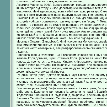
критику сприймав, як і завжди, уважно і вдумливо.
Людмила Марченко (Київ). Вона є автором і координатором проекту 
інших авторів під гітару. У Люсі досить приємний низький тембр г
натхнення. Мені здається, що вона себе і так гарно реалізує. Сама 
Вони із Інною Труфановою, наче, подруги, саме Інна і попросила її
Шамріна Олена і Яскевич Олена (Київ). Ось сіли дві дівчинки - одна 
зрозумів - обидві - рольовички, причому га-арно так "зсунуті". Темат
знаєте? Та у вас же все на обличчях написано і у піснях відбито!
коли Олег Рубанський почав підказувати технічні тонкощі гри на фл
вони і дві інструментальні п'єси - дуже красиво. Але як описати му
Качаловський Віталій (Київ). За фахом масажист, але і непоганий а
ніяково так посміхнувся: немає, каже... Ми його підбадьорили J.
Местиша Олежич. (Запоріжжя). Нині - студентка Могилянки, спеціа
східними єдиноборствами. Теж рольовичка, хоча і не фанатка. Пісні
Тематика часто езотерична, але розфарбована особистісним сприйня
людина...
Воронова Тетяна (Житомир). За її висловом, співає вірші інших пое
Іванова, Ігоря Домініча, Віри Потаніної, Ігоря Царьова та інших. Ві
голосу. Це тренується, але важко. Кінцівки слів заковтує - це вже п
Шахрай Ірина (Житомир). Ця за фахом - бухгалтер, але за покликанн
вірші інших поетів. Чесно кажучи, мені не дуже сподобалася її ман
довго - цікава у спілкуванні жіночка.
Луценко Віктор (Київ). Доктор медичних наук. Співає, в основному р
високоякісна гітара. Тут не про майстерню мова мала йти, а про в
у концерт за пісумками майстерень, а у фінальний гала-концерт 
слова", "Клён ты мой опавший", наприклад.
Волошина Ірина (Київ). За фахом - економіст. Її я не слухав, бо д
майстерень. Культурно так пояснив їм, що вони не праві :). Відвів їх
Федорченко Ліна (Київ). Ця - художниця, за фахом - російський філ
Васильєв Сергій (Васильків). Сергій - вуличний музикант і займаєт
на вулиці. І голос у нього відповідний. Правда і проблема - він усі п
йому важко перебудуватися на більш душевний стиль. Пісні він вик