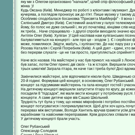
яку ми з Олегом організовано "нагнали", цілий спір філософський р
жінка :)!
Кудь Оксана (Київ). Менеджер по роботі з клієнтами і музикант. Дуж
кучерява, а поглядом пронизує аж до п'ят. Пише музику у такому дж
Особливо сподобалася босановка "Присвята МакМерфі" - її вона і с
Силінський Дмитро (Київ). Системний аналітик у галузі телекомунік
йому, бо голос не дуже сильний і, як усі початківці, кінцівки слів 
як треба... Наче спрацювало - з другої спроби виходило значно кр
Антіпін Олег (Київ). Хуліган :)! Цей наспівав нам хуліганських пісень
балуватиметься на концерті - але про це - згодом :). Є і серйозні 
може, помиляюся. Звідти, мабуть, і хуліганство. До нас пару раз у 
Розова Наталія і Сергій Погребняк (Київ). А цей дует - єдині, хто в
без перерви слухати - це не так просто, притупляється сприйняття.
Наче всіх назвав. На майстерні у нас був прикол: на нашій з Лєною г
був запас, потім Олег приніс дві своїх - та ж історія. Вирішили спо
трьох шматків! Заграла гітара, як наче так і треба було! Досі вдома
Закінчилися майстерні, але відпочивати ніколи було. Швиденько с
20-й годині. Формував цей концерт, в основному, Олег Рубанський
концерт за підсумками майстерень та гала-концерт гостей і учасник
На дитячому концерті вирішили запустити гітару по кругу, де кожен
посадили 8 "підсадок", які мали вести концерт у потрібному руслі.
концерти. А саме дитяче каре вів Сашко Школьний.
Трудність тут була у тому, що немає мікрофонів і потрібно постійн
концерт потусуватися і поприкалуватися. Щоб діти хоч щось почули
перервах між виступами, Володя Хантиль вручав грамоти усім дітка
карабінами та навісними переправами. Крім дорослих співали і мален
У дитячому концерті брали участь:
Олег Рубанський
Олександр Солодков