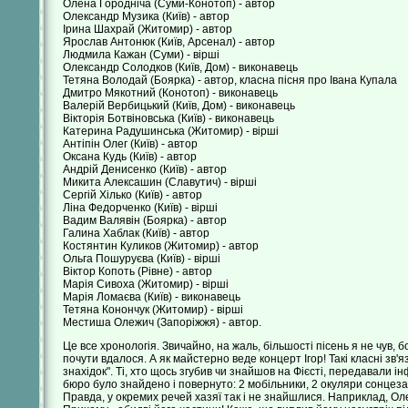
Олена Городніча (Суми-Конотоп) - автор
Олександр Музика (Київ) - автор
Ірина Шахрай (Житомир) - автор
Ярослав Антонюк (Київ, Арсенал) - автор
Людмила Кажан (Суми) - вірші
Олександр Солодков (Київ, Дом) - виконавець
Тетяна Володай (Боярка) - автор, класна пісня про Івана Купала
Дмитро Мякотний (Конотоп) - виконавець
Валерій Вербицький (Київ, Дом) - виконавець
Вікторія Ботвіновська (Київ) - виконавець
Катерина Радушинська (Житомир) - вірші
Антіпін Олег (Київ) - автор
Оксана Кудь (Київ) - автор
Андрій Денисенко (Київ) - автор
Микита Алексашин (Славутич) - вірші
Сергій Хілько (Київ) - автор
Ліна Федорченко (Київ) - вірші
Вадим Валявін (Боярка) - автор
Галина Хаблак (Київ) - автор
Костянтин Куликов (Житомир) - автор
Ольга Пошуруєва (Київ) - вірші
Віктор Копоть (Рівне) - автор
Марія Сивоха (Житомир) - вірші
Марія Ломаєва (Київ) - виконавець
Тетяна Конончук (Житомир) - вірші
Местиша Олежич (Запоріжжя) - автор.
Це все хронологія. Звичайно, на жаль, більшості пісень я не чув, 
почути вдалося. А як майстерно веде концерт Ігор! Такі класні зв'
знахідок". Ті, хто щось згубив чи знайшов на Фієсті, передавали і
бюро було знайдено і повернуто: 2 мобільники, 2 окуляри сонцезах
Правда, у окремих речей хазяї так і не знайшлися. Наприклад, Олег 