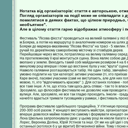
Нотатка від організаторів: стаття є авторською, отж
Погляд організаторів на події може не співпадати з 
помилятися в деяких фактах, що цілком природньо,
необъятное".
Але в цілому стаття гарно відображає атмосферу і п
Фестиваль "Лісова фієста" проводиться на великій галявині у ліс
м.Боярка, а потім на маршрутці із аналогічним номером на шлях до 
Боярки до маркера-вказівника "Лісова Фієста" на трасі - 5 хвилин.
ручай по дерев'яному саморобному місточку зі стовбурів дерев.
Перейшовши через місток, потрапляєш на велику галявину серед лі
На протилежному її краї монтується сцена. Вона являє собою дві ДС
вкопано у землю. Виходить такий собі майданчик розміром 4 на 6
минулому році вперше і поки що востаннє була у нас "крута" сцена -
Навколо галявини розташовується табір. Не один табір, звичайно - ба
умовно поділити на три категорії: активні учасники (ті, хто приїх
Каре вночі), пасивні учасники (самі не виступають, але для них гол
мовою, ті, хто "відпочивають красиво" :). Для останніх головне - по
все таке інше. А те, що хтось там щось десь співає - так то їх власн
Зрозуміло, що філософія фестивалю не дозволяє нам проводити як
вулиця. Але, зрозуміло, не все так гладко проходить. Інколи - гра
начебто вдається тримати тусовщиків у рамках, і фестиваль прохо
Програма фестивалю здебільшого традиційна. У п'ятницю проходит
200-300 осіб разом. У концерті виступають майстри, організатори 
вперше довелося майже повністю самому і формувати концерт-знай
Лєна Школьна запропонувала ідею: у цьому році як ніколи багато ю
Лорес, Вероніка Доліна, Юрій Устінов та інші. От ми на цій ідеї і
останньої (хотілося б у це вірити!) Вітчизняної війни. Тому і пісню 