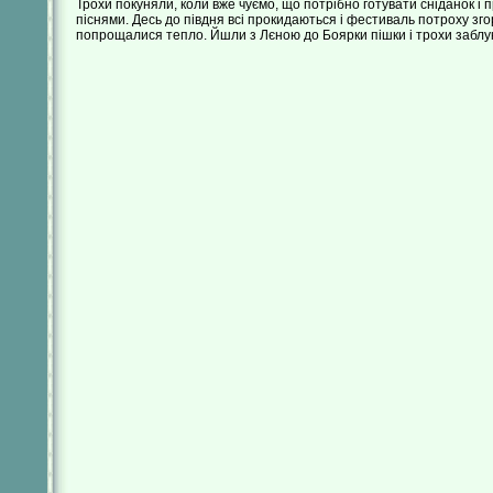
Трохи покуняли, коли вже чуємо, що потрібно готувати сніданок і 
піснями. Десь до півдня всі прокидаються і фестиваль потроху зго
попрощалися тепло. Йшли з Лєною до Боярки пішки і трохи заблукали