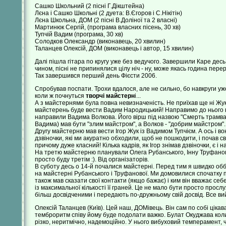
Сашко Школьний (2 пісні Г.Дікштейна)
Лєна і Сашко Школьні (2 дуета: В.Єгоров і С.Нікітін)
Лєна Школьна, ДОМ (2 пісні В.Доліної та 2 власні)
Мартинюк Сергій, (програма власних пісень, 30 хв)
Тупчій Вадим (програма, 30 хв)
Солодков Олександр (виконавець, 20 хвилин)
Таланцев Олексій, ДОМ (виконавець і автор, 15 хвилин)
Далі пішла гітара по кругу уже без ведучого. Завершили Каре десь о
чином, пісні не припинялися цілу ніч - ну, може якась година перер
Так завершився перший день Фієсти 2006.
Спробував поспати. Трохи вдалося, але не сильно, бо навкруги уже 
коли ж почнуться
творчі майстерн
і...
А з майстернями була повна невизначеність. Не приїхав ще ні Жук,
майстерень буде вести Вадим Народицький! Направимо до нього всіх 
направили Вадима Волкова. Його вірш під назвою "Смерть трамвай
Вадима) мав бути "злим майстром", а Волков - "добрим майстром"...
Другу майстерню мав вести Ігор Жук із Вадимом Тупчієм. А ось і во
дзвіночки, які ми акуратно обходили, щоб не пошкодити, і почав 
причому дуже класний! Кілька кадрів, як Ігор знімав дзвіночки, є і н
На третю майстерню планували Олега Рубанського, Інну Труфанову і
просто буду третім :). Від організаторів.
В суботу десь о 14-й почалися майстерні. Перед тим я швидко оббіг
на майстерні Рубанського і Труфанової. Ми домовилися спочатку пр
також мав сказати свої контакти (якщо бажає) і ким він вважає се
із максимальної кількості її граней. Це не мало бути просто просл
більш досвідченими і передають по-дружньому свій досвід. Все вийш
Олексій Таланцев (Київ). Цей наш, ДОМівець. Він сам по собі цікав
темброритм співу йому буде подолати важко. Булат Окуджава колис
різко, неритмічно, надемоційно. У нього вибуховий темперамент, ч