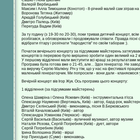
Сашко і Лєна Школьні
Валерій Вербицький
Максим і Алла Тимошини (Конотоп) - 8-річний малий сам зіграв на гі
Воронова Тетяна (Житомир)
Аркадій Голубицький (Київ)
Дмитро Палець (Київ)
Перегуда Вадим (Київ)
За ту годину (з 19-30 по 20-30), поки тривав дитячий концерт, всім
розбігався, а обговорювали і продовжували співати. Правда пісні с
відібрати гітару і розігнати "пародистів" по своїм таборам :).
Початок вечірнього концерту за підсумками майстерень затягувавс
концертів із перервою було вирішено зробити один великий на 2 в
У першому відділенні мали виступити всі кращі за результатами май
Програма була готова вже о 21-45, але... Здох генератор. Не завод
на виручку Сергію Малкіну. Річ у тім, що у нас на фестивалі працює 
маленький генераторчик. Ми попросили - вони дали - кланяємося у 
Вечірній концерт вів Ігор Жук. Ось програма цього концерту:
1 відділення (за підсумками майстерень)
Олена Шамріна і Олена Яскевич (Київ) - інструментальна п'єса
Олександр Науменко (Вертикаль, Київ) - автор, бард-рок, майсте
Дмитро Селінський (Київ) - виконавець, пісня В.Берковського
Віталій Качаловський (Київ) - автор
Олександра Усманова (Черкаси) - вірші
Сергій Васильєв (Васильків) - вуличний музикант, автор музики
Наталія Розова, Сергій Погребняк (Київ) - дует, автори
Сергій Погребняк (Київ)
Ірина Волошина (Київ) - вірші
Ігор Приходько (Суми) - виконавець