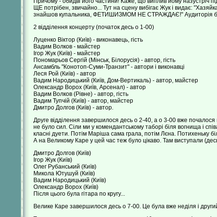
Причому - обидві його частини! Каже, що виплив йому назустріч під
ЩЕ потрібен, звичайно... Тут на сцену вибігає Жук і видає: "Хазя
знайшов купальника, ФЕТИШИЗМОМ НЕ СТРАЖДАЄ!" Аудиторія була
2 відділення концерту (початок десь о 1-00)
Луценко Віктор (Київ) - виконавець, гість
Вадим Волков - майстер
Ігор Жук (Київ) - майстер
Пономарьов Сергій (Мінськ, Білорусія) - автор, гість
Ансамбль "Конотоп-Суми-Транзит" - автори і виконавці
Леся Рой (Київ) - автор
Вадим Народицький (Київ, Дом-Вертикаль) - автор, майстер
Олександр Ворох (Київ, Арсенал) - автор
Вадим Волков (Рівне) - автор, гість
Вадим Тупчій (Київ) - автор, майстер
Дмитро Долгов (Київ) - автор.
Друге відділення завершилося десь о 2-40, а о 3-00 вже почалося 
не було сил. Сіли ми у комендантському таборі біля вогнища і співа
класні дуети. Потім Маріша сама грала, потім Лєна. Потихеньку біл
А на Великому Каре у цей час теж було цікаво. Там виступали (десь
Дмитро Долгов (Київ)
Ігор Жук (Київ)
Олег Рубанський (Київ)
Микола Ютушуй (Київ)
Вадим Народицький (Київ)
Олександр Ворох (Київ)
Після цього була гітара по кругу...
Велике Каре завершилося десь о 7-00. Це була вже неділя і другий